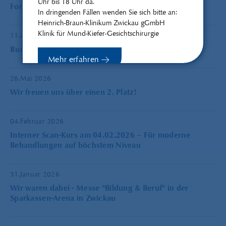
Uhr bis 18 Uhr da.
Fortbildungsangebot 2026
In dringenden Fällen wenden Sie sich bitte an:
Heinrich-Braun-Klinikum Zwickau gGmbH
Klinik für Mund-Kiefer-Gesichtschirurgie
11.April 2025
Rundschreiben 2025
Mehr erfahren
26.Mai 2026
Wir freuen uns über einen 2. Platz!
Schließen
04.Februar 2026
Interner Scan-Kurs am 04.02.2026 – Für moderne
Behandlungen auf höchstem Niveau
31.Januar 2026
Wir waren dabei - Messe "Bildung & Beruf" in der
Sparkassen-Arena in Zwickau