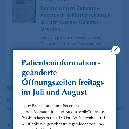
15.April 2026
Talente treffen Zukunft –
Austausch & Karrierechancen
auf der Campus Kammer
Dresden
Am 15. April 2026 hatten wir die
Gelegenheit, unsere Praxis auf der
Veranstaltung „Campus Kammer“ in
Dresden zu vertreten. Als potenzieller
Patienteninformation -
zukünftiger Arbeitgeber ...
geänderte
Öffnungszeiten freitags
Ältere Meldungen
im Juli und August
01.Januar 2026
Liebe Patientinnen und Patienten,
Neuer Look ab 2026: Unsere Praxisteam in neuem Glanz
in den Monaten Juli und August schließt unsere
Praxis freitags bereits 13 Uhr. Ab September sind
wir für Sie wie gewohnt freitags wieder von 7:45
10.Oktober 2025