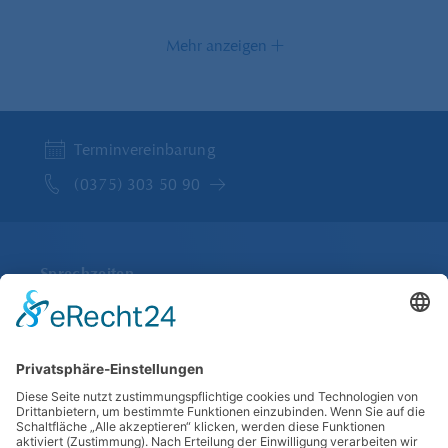
Mehr anzeigen
Terminvereinbarung
(0375) 303 50 90
Sprechzeiten
Montag bis Freitag
07:45 bis 13:00 und 14:00 bis 18:00
Im Juli und August Freitags nur bis 13:00 Uhr
Anfahrt
Lothar-Streit-Straße 10b