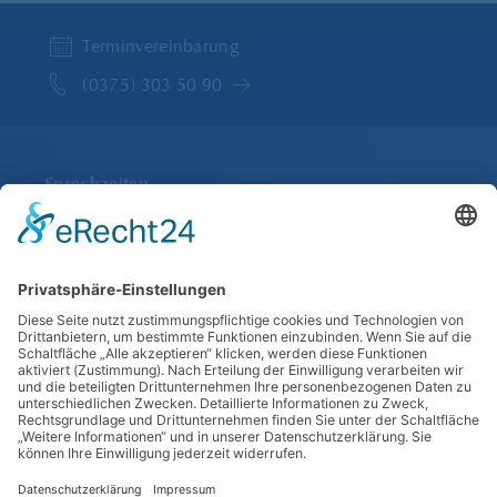
Terminvereinbarung
(0375) 303 50 90
Sprechzeiten
Montag bis Freitag
07:45 bis 13:00 und 14:00 bis 18:00
Im Juli und August Freitags nur bis 13:00 Uhr
Anfahrt
Lothar-Streit-Straße 10b
08056 Zwickau
Anfahrt