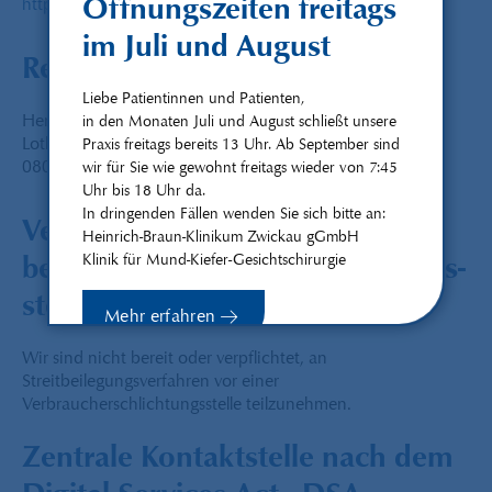
Öffnungszeiten freitags
https://www.zahnaerzte-in-sachsen.de
im Juli und August
Redaktionell verantwortlich
Liebe Patientinnen und Patienten,
Hentschel, Herrmann & Seiß - MVZ GmbH
in den Monaten Juli und August schließt unsere
Lothar-Streit-Straße 10b
Praxis freitags bereits 13 Uhr. Ab September sind
08056 Zwickau
wir für Sie wie gewohnt freitags wieder von 7:45
Uhr bis 18 Uhr da.
In dringenden Fällen wenden Sie sich bitte an:
Verbraucher­streit­
Heinrich-Braun-Klinikum Zwickau gGmbH
Klinik für Mund-Kiefer-Gesichtschirurgie
beilegung/Universal­schlichtungs­
stelle
Mehr erfahren
Wir sind nicht bereit oder verpflichtet, an
Streitbeilegungsverfahren vor einer
Verbraucherschlichtungsstelle teilzunehmen.
Schließen
Zentrale Kontaktstelle nach dem