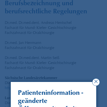
Berufsbezeichnung und
berufsrechtliche Regelungen
Dr.med. Dr.med.dent. Andreas Hentschel
Facharzt für Mund- Kiefer- Gesichtschirurgie
Fachzahnarzt für Oralchirurgie
Dr.med. Jan Herrmann
Fachzahnarzt für Oralchirurgie
Dr.med. Dr.med.dent. Martin Seiß
Facharzt für Mund- Kiefer- Gesichtschirurgie
Fachzahnarzt für Oralchirurgie
Sächsische Landesärztekammer
Die berufsrechtlichen Regelungen sind einsehbar unter:
https://www.slaek.de/de/index.php
Patienteninformation -
Landeszahnärztekammer Sachsen
geänderte
Die berufsrechtlichen Regelungen sind einsehbar unter: