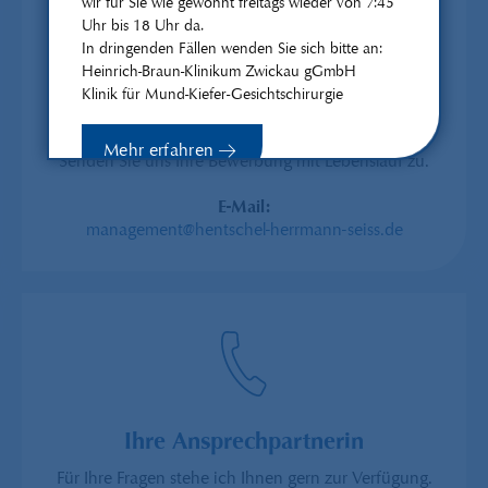
wir für Sie wie gewohnt freitags wieder von 7:45
Uhr bis 18 Uhr da.
In dringenden Fällen wenden Sie sich bitte an:
Heinrich-Braun-Klinikum Zwickau gGmbH
Klinik für Mund-Kiefer-Gesichtschirurgie
Jetzt Bewerben
Mehr erfahren
Senden Sie uns Ihre Bewerbung mit Lebenslauf zu.
E-Mail:
management@hentschel-herrmann-seiss.de
Schließen
Ihre Ansprechpartnerin
Für Ihre Fragen stehe ich Ihnen gern zur Verfügung.