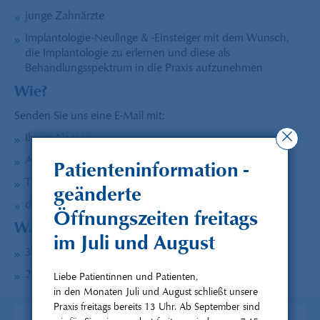
junge Zahnärzte
Implantologie-Neulinge & -Einsteiger mit dem Wunsch,
die Implantologie zu erlernen und diese als
Behandlungsspektrum in die Praxis aufzunehmen
Wie?
Senden Sie uns eine E-Mail mit:
Ihrem Namen
Adresse
Patienteninformation -
Telefonnummer
geänderte
drei Terminwünschen
Öffnungszeiten freitags
Was kostet‘s?
im Juli und August
300 € pro Hospitationstag
200 € für Mitglieder des Straumann® YPP
Liebe Patientinnen und Patienten,
in den Monaten Juli und August schließt unsere
Praxis freitags bereits 13 Uhr. Ab September sind