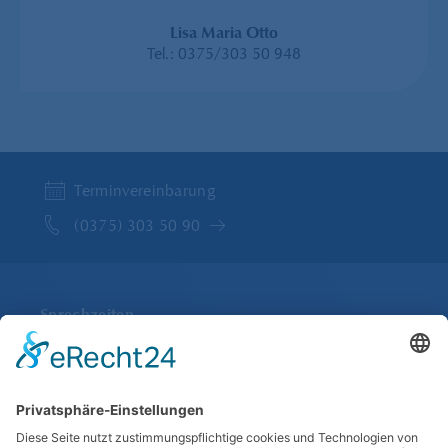
Lisa Maria Otto
Tel.: 0375/303 50 948
Terminvereinbarung
(0375) 303 50 90
Sprechzeiten
Montag bis Freitag
07:45 bis 13:00 und 14:00 bis 18:00
Im Juli und August Freitags nur bis 13:00 Uhr
Anfahrt