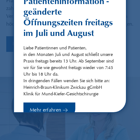
Patienteninformation -
Praxistätigkeit die kollegiale Zusammenarbeit mit allen
zahnärztlich tätigen Kollegen. Wir sehen unsere
geänderte
Verantwortlichkeit darin, chirurgische Dienstleistungen in
Öffnungszeiten freitags
höchster Qualität für überweisende Zahnärzte zu erbringen.
im Juli und August
Für Überweiser
Liebe Patientinnen und Patienten,
in den Monaten Juli und August schließt unsere
Praxis freitags bereits 13 Uhr. Ab September sind
wir für Sie wie gewohnt freitags wieder von 7:45
Uhr bis 18 Uhr da.
In dringenden Fällen wenden Sie sich bitte an:
Heinrich-Braun-Klinikum Zwickau gGmbH
Klinik für Mund-Kiefer-Gesichtschirurgie
Mehr erfahren
Schließen