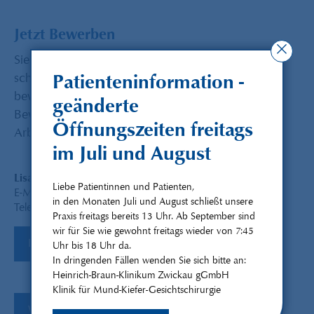
Jetzt Bewerben
Sie wollen und können Blut sehen und Ihr Herz
schlägt für die zahnärztliche Chirurgie? Dann
Patienteninformation -
bewerben Sie sich jetzt! Senden Sie uns Ihre
geänderte
Bewerbung mit Lebenslauf und dem letzten
Öffnungszeiten freitags
Arbeitszeugnis zu.
im Juli und August
Lisa Maria Otto
Liebe Patientinnen und Patienten,
E-Mail:
management@hentschel-herrmann-seiss.de
in den Monaten Juli und August schließt unsere
Telefon: 0375/303 50 948
Praxis freitags bereits 13 Uhr. Ab September sind
wir für Sie wie gewohnt freitags wieder von 7:45
E-Mail schreiben
Uhr bis 18 Uhr da.
In dringenden Fällen wenden Sie sich bitte an:
Heinrich-Braun-Klinikum Zwickau gGmbH
Klinik für Mund-Kiefer-Gesichtschirurgie
Weiter zur Bewerbung